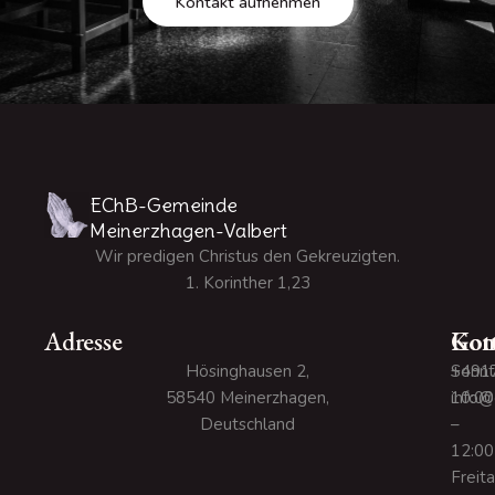
Kontakt aufnehmen
EChB-Gemeinde
Meinerzhagen-Valbert
Wir predigen Christus den Gekreuzigten.
1. Korinther 1,23
Adresse
Kon
Gott
Hösinghausen 2,
+491
Sonnt
58540 Meinerzhagen,
info@
10:00
Deutschland
–
12:00
Freit