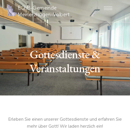
Zum
EChB-Gemeinde
Inhalt
Meinerzhagen-Valbert
springen
Gottesdienste &
Veranstaltungen
Erleben Sie einen unserer Gottesdienste und erfahren Sie
mehr über Gott! Wir laden herzlich ein!