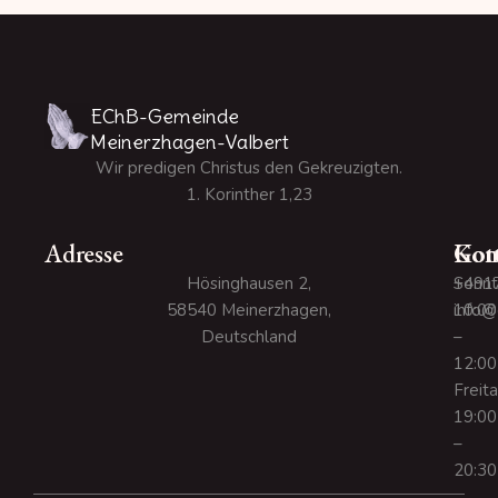
EChB-Gemeinde
Meinerzhagen-Valbert
Wir predigen Christus den Gekreuzigten.
1. Korinther 1,23
Adresse
Kon
Gott
Hösinghausen 2,
+491
Sonnt
58540 Meinerzhagen,
info@
10:00
Deutschland
–
12:00
Freit
19:00
–
20:30