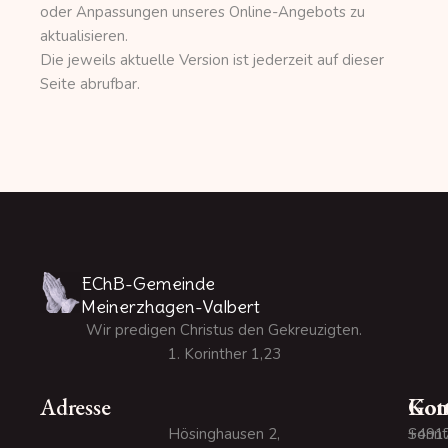
oder Anpassungen unseres Online-Angebots zu
aktualisieren.
Die jeweils aktuelle Version ist jederzeit auf dieser
Seite abrufbar.
EChB-Gemeinde
Meinerzhagen-Valbert
Wir predigen Christus den Gekreuzigten.
1. Korinther 1,23
Adresse
Kon
Gott
Hösinghausen 2,
+491
Sonnt