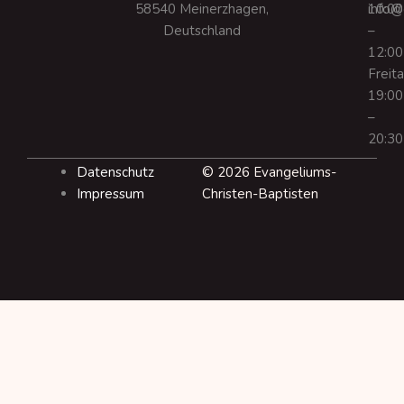
58540 Meinerzhagen,
info@
10:00
Deutschland
–
12:00
Freit
19:00
–
20:30
Datenschutz
© 2026 Evangeliums-
Impressum
Christen-Baptisten