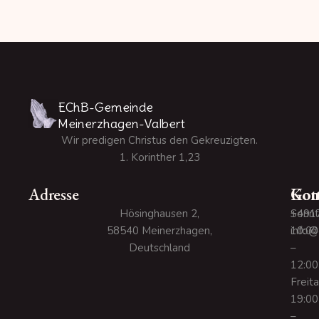
EChB-Gemeinde
Meinerzhagen-Valbert
Wir predigen Christus den Gekreuzigten.
1. Korinther 1,23
Adresse
Kon
Gott
Hösinghausen 2,
+491
Sonnt
58540 Meinerzhagen,
info@
10:00
Deutschland
–
12:00
Freit
19:00
–